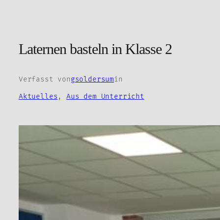
Zum
Inhalt
springen
Laternen basteln in Klasse 2
Verfasst von
gsoldersum
in
Aktuelles
, 
Aus dem Unterricht