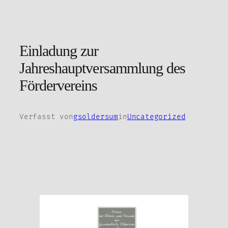
Zum
Inhalt
springen
Einladung zur
Jahreshauptversammlung des
Fördervereins
Verfasst von
gsoldersum
in
Uncategorized