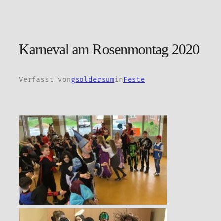
Zum
Inhalt
springen
Karneval am Rosenmontag 2020
Verfasst von
gsoldersum
in
Feste