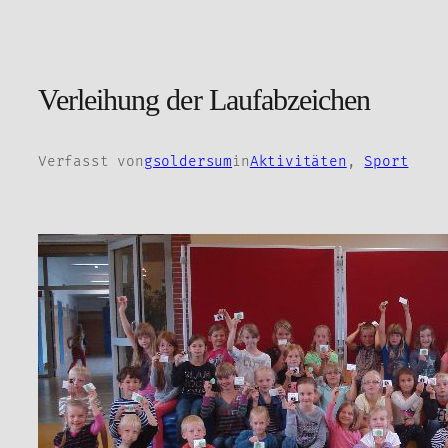
Zum
Inhalt
springen
Verleihung der Laufabzeichen
Verfasst von
gsoldersum
in
Aktivitäten
, 
Sport