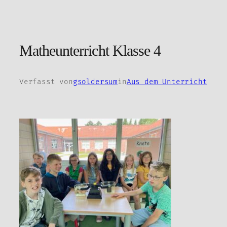
Zum
Inhalt
springen
Matheunterricht Klasse 4
Verfasst von
gsoldersum
in
Aus dem Unterricht