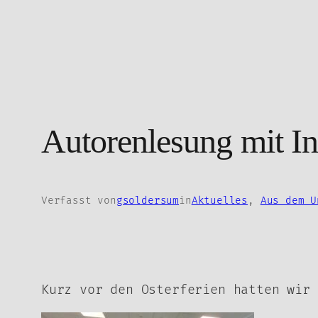
Zum
Inhalt
springen
Autorenlesung mit In
Verfasst von
gsoldersum
in
Aktuelles
, 
Aus dem U
Kurz vor den Osterferien hatten wir 