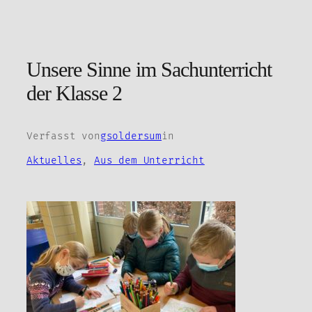
Zum
Inhalt
springen
Unsere Sinne im Sachunterricht
der Klasse 2
Verfasst von
gsoldersum
in
Aktuelles
, 
Aus dem Unterricht