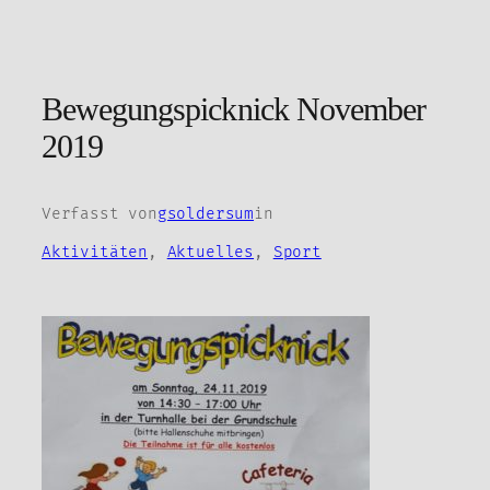
Zum
Inhalt
springen
Bewegungspicknick November
2019
Verfasst von
gsoldersum
in
Aktivitäten
, 
Aktuelles
, 
Sport