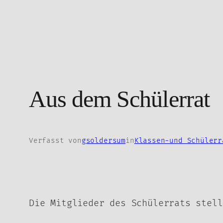
Zum
Inhalt
springen
Aus dem Schülerrat
Verfasst von
gsoldersum
in
Klassen-und Schülerr
Die Mitglieder des Schülerrats stell